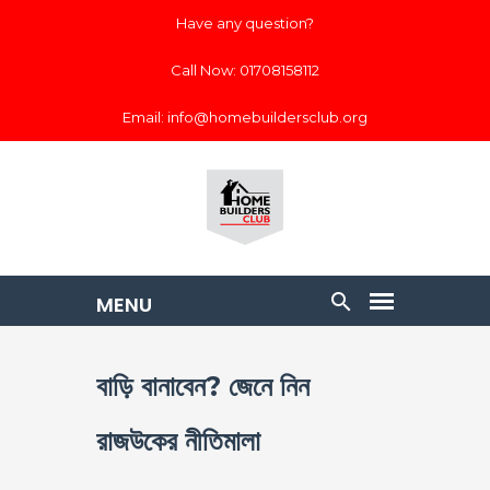
Have any question?
Call Now: 01708158112
Email: info@homebuildersclub.org
বাড়ি বানাবেন? জেনে নিন
রাজউকের নীতিমালা