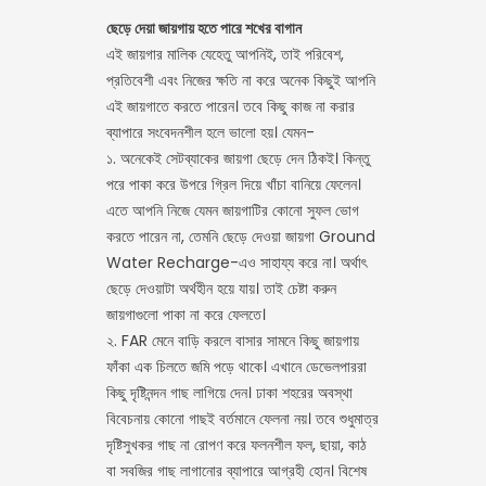
ছেড়ে দেয়া জায়গায় হতে পারে শখের বাগান
এই জায়গার মালিক যেহেতু আপনিই, তাই পরিবেশ,
প্রতিবেশী এবং নিজের ক্ষতি না করে অনেক কিছুই আপনি
এই জায়গাতে করতে পারেন। তবে কিছু কাজ না করার
ব্যাপারে সংবেদনশীল হলে ভালো হয়। যেমন-
১. অনেকেই সেটব্যাকের জায়গা ছেড়ে দেন ঠিকই। কিন্তু
পরে পাকা করে উপরে গ্রিল দিয়ে খাঁচা বানিয়ে ফেলেন।
এতে আপনি নিজে যেমন জায়গাটির কোনো সুফল ভোগ
করতে পারেন না, তেমনি ছেড়ে দেওয়া জায়গা Ground
Water Recharge-এও সাহায্য করে না। অর্থাৎ
ছেড়ে দেওয়াটা অর্থহীন হয়ে যায়। তাই চেষ্টা করুন
জায়গাগুলো পাকা না করে ফেলতে।
২. FAR মেনে বাড়ি করলে বাসার সামনে কিছু জায়গায়
ফাঁকা এক চিলতে জমি পড়ে থাকে। এখানে ডেভেলপাররা
কিছু দৃষ্টিনন্দন গাছ লাগিয়ে দেন। ঢাকা শহরের অবস্থা
বিবেচনায় কোনো গাছই বর্তমানে ফেলনা নয়। তবে শুধুমাত্র
দৃষ্টিসুখকর গাছ না রোপণ করে ফলনশীল ফল, ছায়া, কাঠ
বা সবজির গাছ লাগানোর ব্যাপারে আগ্রহী হোন। বিশেষ