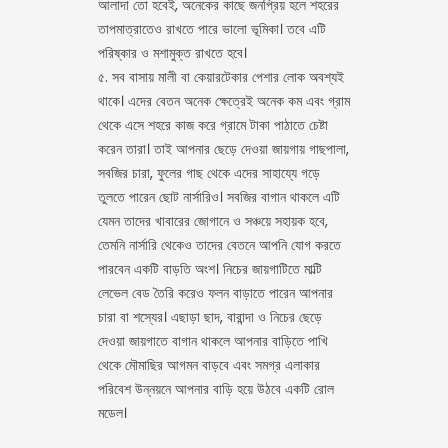
আলাদা তো হবেই, অনেকের কাছে জনপ্রিয় হলে শহরের
তাপমাত্রাতেও রাখতে পারে ভালো ভূমিকা। তবে এটি
পরিষ্কার ও মশামুক্ত রাখতে হবে।
৫. সব বাসায় মালী বা কেয়ারটেকার পেশার লোক অবশ্যই
থাকে। এদের বেতন অনেক ক্ষেত্রেই অনেক কম এবং গ্রাম
থেকে এসে শহরে কাজ করে গ্রামে টাকা পাঠাতে চেষ্টা
করেন তারা। তাই আপনার ছেড়ে দেওয়া জায়গায় গাছপালা,
সবজির চারা, ফুলের গাছ থেকে এদের সাহায্যে গড়ে
তুলতে পারেন ছোট নার্সারিও। সবজির বাগান থাকলে এটি
যেমন তাদের খাবারের জোগানে ও সঞ্চয়ে সহায়ক হবে,
তেমনি নার্সারি থেকেও তাদের বেতনে আপনি যোগ করতে
পারবেন একটি বাড়তি অংশ। নিচের জায়গাটিতে মাল্টি
লেভেল বেড তৈরি করেও ফলন বাড়াতে পারেন আপনার
চারা বা শস্যের। এছাড়া ছাদ, বারান্দা ও নিচের ছেড়ে
দেওয়া জায়গাতে বাগান থাকলে আপনার বাড়িতে পাখি
থেকে মৌমাছির আগমন বাড়বে এবং সমগ্র এলাকার
পরিবেশ উন্নয়নে আপনার বাড়ি হয়ে উঠবে একটি রোল
মডেল।