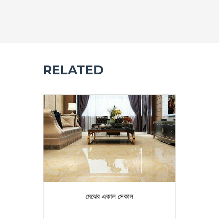
RELATED
মেঝের একাল সেকাল