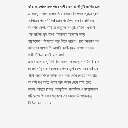
ফাঁকা জায়গাতে হতে পারে দেশীয় ফল বা মৌসুমী সবজির চাষ
৬. ছেড়ে দেওয়া অঞ্চল নিয়ে একজন বিশেষজ্ঞ ল্যান্ডস্কেপ
স্থপতির পরামর্শ নিন। তিনি প্রচলিত ধারণার বাইরেও
আপনার পেশা, বাড়িতে মানুষের সংখ্যা, চাহিদা, এলাকা
এবং বাড়ির মূল নকশা বিবেচনায় আপনার জন্য
ল্যান্ডস্কেপ ডিজাইন করে দিতে পারেন। এতে আপনার শখ
মেটানোর পাশাপাশি আপনি একটি সুন্দর সমাধান পাবেন
সেটি নিশ্চিত করেই বলা যায়।
মনে রাখতে হবে, নির্ধারিত জায়গা না ছেড়ে বাসা তৈরি করে
নিজের বাড়ির ভবিষ্যৎকে হুমকির মুখে ফেলা যাবে না। এর
সাথে পরিবেশগত হুমকি যোগ করে জোর দিয়েই বলা যায়,
আগামী দশ বছরে সবাই যদি আইন মেনে বাড়ি তৈরি
করেন, তাহলে ঢাকার প্রাকৃতিক, সামাজিক ও কাঠামোগত
পরিবেশের উন্নয়ন শুধুমাত্র এর মাধ্যমেই অনেকটুকু
নিশ্চিত করা সম্ভব।