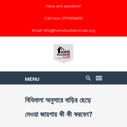
Have any question?
Call Now: 01708158112
Email: info@homebuildersclub.org
বিধিমালা অনুসারে বাড়ির ছেড়ে
দেওয়া জায়গায় কী কী করবেন?