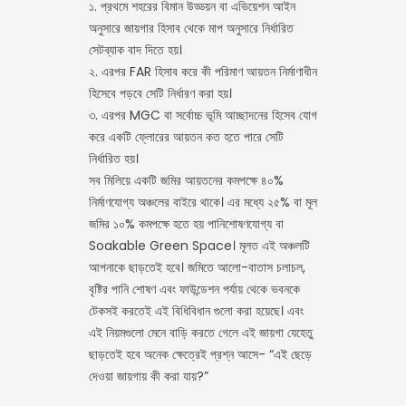
১. প্রথমে শহরের বিমান উড্ডয়ন বা এভিয়েশন আইন
অনুসারে জায়গার হিসাব থেকে মাপ অনুসারে নির্ধারিত
সেটব্যাক বাদ দিতে হয়।
২. এরপর FAR হিসাব করে কী পরিমাণ আয়তন নির্মাণাধীন
হিসেবে পড়বে সেটি নির্ধারণ করা হয়।
৩. এরপর MGC বা সর্বোচ্চ ভূমি আচ্ছাদনের হিসেব যোগ
করে একটি ফ্লোরের আয়তন কত হতে পারে সেটি
নির্ধারিত হয়।
সব মিলিয়ে একটি জমির আয়তনের কমপক্ষে ৪০%
নির্মাণযোগ্য অঞ্চলের বাইরে থাকে। এর মধ্যে ২৫% বা মূল
জমির ১০% কমপক্ষে হতে হয় পানিশোষণযোগ্য বা
Soakable Green Space। মূলত এই অঞ্চলটি
আপনাকে ছাড়তেই হবে। জমিতে আলো-বাতাস চলাচল,
বৃষ্টির পানি শোষণ এবং ফাউন্ডেশন পর্যায় থেকে ভবনকে
টেকসই করতেই এই বিধিবিধান গুলো করা হয়েছে। এবং
এই নিয়মগুলো মেনে বাড়ি করতে গেলে এই জায়গা যেহেতু
ছাড়তেই হবে অনেক ক্ষেত্রেই প্রশ্ন আসে- “এই ছেড়ে
দেওয়া জায়গায় কী করা যায়?”