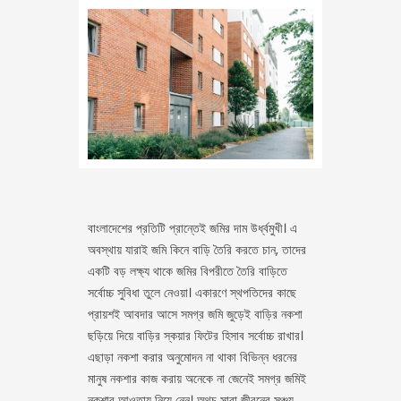
বাংলাদেশের প্রতিটি প্রান্তেই জমির দাম উর্ধ্বমুখী। এ
অবস্থায় যারাই জমি কিনে বাড়ি তৈরি করতে চান, তাদের
একটি বড় লক্ষ্য থাকে জমির বিপরীতে তৈরি বাড়িতে
সর্বোচ্চ সুবিধা তুলে নেওয়া। একারণে স্থপতিদের কাছে
প্রায়শই আবদার আসে সমগ্র জমি জুড়েই বাড়ির নকশা
ছড়িয়ে দিয়ে বাড়ির স্কয়ার ফিটের হিসাব সর্বোচ্চ রাখার।
এছাড়া নকশা করার অনুমোদন না থাকা বিভিন্ন ধরনের
মানুষ নকশার কাজ করায় অনেকে না জেনেই সমগ্র জমিই
নকশার আওতায় নিয়ে নেন। অথচ সারা জীবনের সঞ্চয়