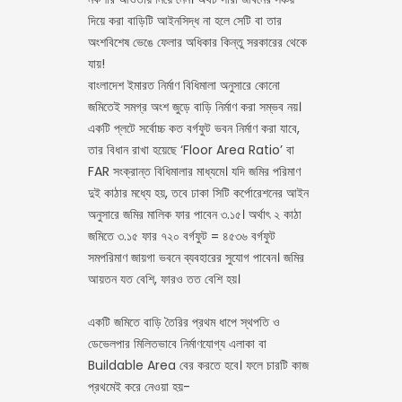
দিয়ে করা বাড়িটি আইনসিদ্ধ না হলে সেটি বা তার
অংশবিশেষ ভেঙে ফেলার অধিকার কিন্তু সরকারের থেকে
যায়!
বাংলাদেশ ইমারত নির্মাণ বিধিমালা অনুসারে কোনো
জমিতেই সমগ্র অংশ জুড়ে বাড়ি নির্মাণ করা সম্ভব নয়।
একটি প্লটে সর্বোচ্চ কত বর্গফুট ভবন নির্মাণ করা যাবে,
তার বিধান রাখা হয়েছে ‘Floor Area Ratio’ বা
FAR সংক্রান্ত বিধিমালার মাধ্যমে। যদি জমির পরিমাণ
দুই কাঠার মধ্যে হয়, তবে ঢাকা সিটি কর্পোরেশনের আইন
অনুসারে জমির মালিক ফার পাবেন ৩.১৫। অর্থাৎ ২ কাঠা
জমিতে ৩.১৫ ফার ৭২০ বর্গফুট = ৪৫৩৬ বর্গফুট
সমপরিমাণ জায়গা ভবনে ব্যবহারের সুযোগ পাবেন। জমির
আয়তন যত বেশি, ফারও তত বেশি হয়।
একটি জমিতে বাড়ি তৈরির প্রথম ধাপে স্থপতি ও
ডেভেলপার মিলিতভাবে নির্মাণযোগ্য এলাকা বা
Buildable Area বের করতে হবে। ফলে চারটি কাজ
প্রথমেই করে নেওয়া হয়-