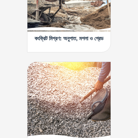
কংক্রিট মিশ্রণ: অনুপাত, মশলা ও গ্রেড